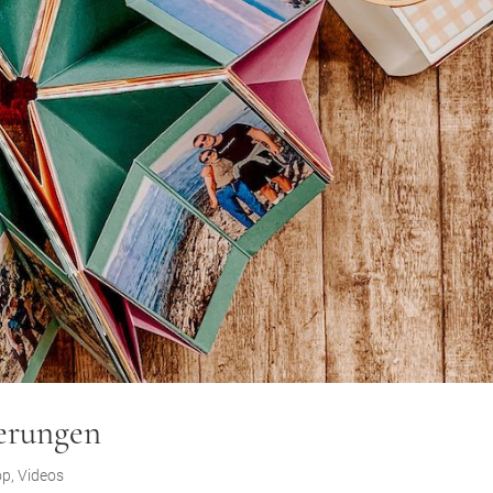
erungen
op
,
Videos