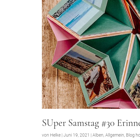
SUper Samstag #30 Erinn
von
Helke
|
Juni 19, 2021
|
Alben
,
Allgemein
,
Blog h