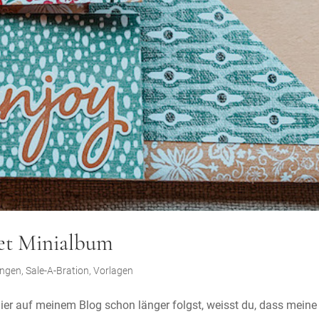
et Minialbum
ungen
,
Sale-A-Bration
,
Vorlagen
r auf meinem Blog schon länger folgst, weisst du, dass meine