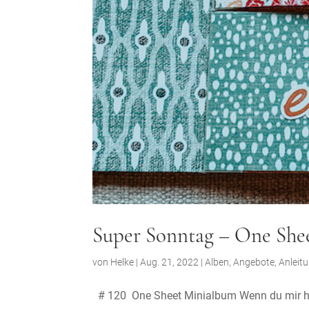
Super Sonntag – One She
von
Helke
|
Aug. 21, 2022
|
Alben
,
Angebote
,
Anleit
# 120 One Sheet Minialbum Wenn du mir hie