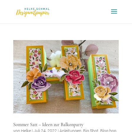
Sommer Satt – Ideen zur Balkonparty
von
Helke
|
Juli 24, 2022
|
Anleitungen
,
Big Shot
,
Blog hop
,