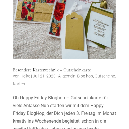
Besondere Kartentechnik – Gutscheinkarte
von
Helke
|
Juli 21, 2023
|
Allgemein
,
Blog hop
,
Gutscheine
,
Karten
Oh Happy Friday Bloghop – Gutscheinkarte für
viele Anlässe Nun starten wir mit dem Happy
Friday BlogHop, der Dich jeden 3. Freitag im Monat
kreativ ins Wochenende begleitet, schon in die
zweite Hälfte des Jahres und zeigen heute