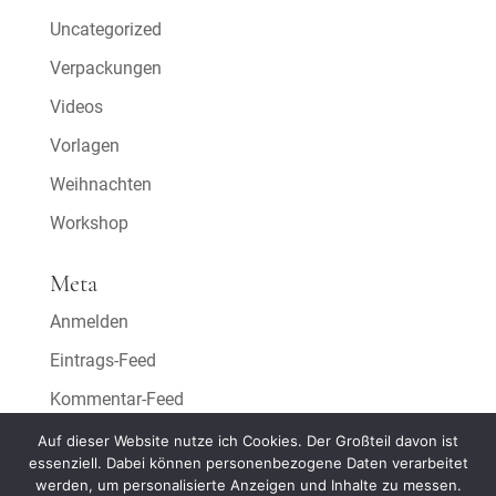
Uncategorized
Verpackungen
Videos
Vorlagen
Weihnachten
Workshop
Meta
Anmelden
Eintrags-Feed
Kommentar-Feed
WordPress.org
Auf dieser Website nutze ich Cookies. Der Großteil davon ist
essenziell. Dabei können personenbezogene Daten verarbeitet
werden, um personalisierte Anzeigen und Inhalte zu messen.