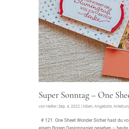
Super Sonntag – One Sh
von
Helke
|
Sep. 4, 2022
|
Alben
,
Angebote
,
Anleitu
# 121 One Sheet Wonder Sicher hast du vor
einem Bogen Designpapier gesehen – heute z