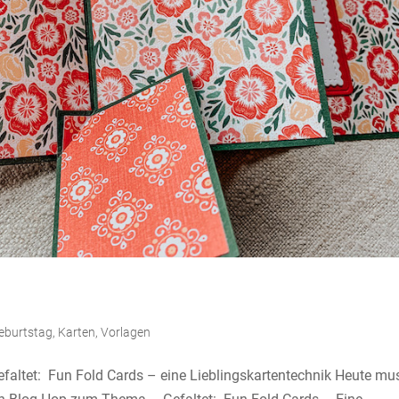
eburtstag
,
Karten
,
Vorlagen
tet: Fun Fold Cards – eine Lieblingskartentechnik Heute mu