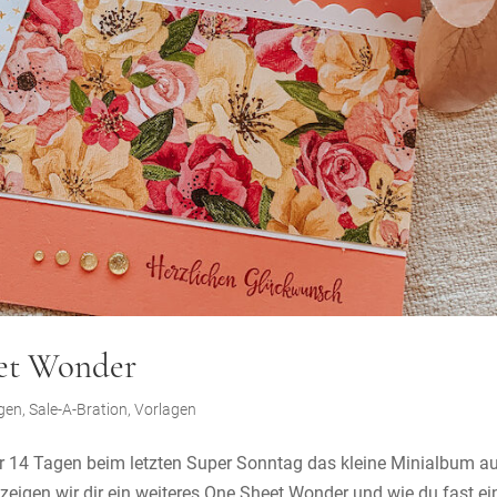
eet Wonder
ngen
,
Sale-A-Bration
,
Vorlagen
 14 Tagen beim letzten Super Sonntag das kleine Minialbum a
eigen wir dir ein weiteres One Sheet Wonder und wie du fast ei