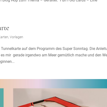
ren Blog Hop zum Thema – Gefaltet: Fun Fold Cards – Eine
arte
Karten
,
Vorlagen
 Tunnelkarte auf dem Programm des Super Sonntag. Die Anleit
h es mir gerade irgendwo am Meer gemütlich mache und den We
ginnen...