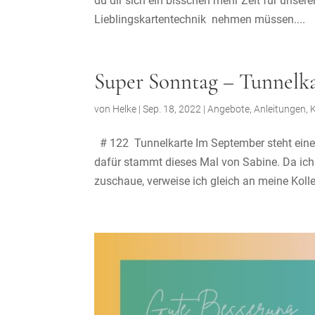
du dir sich ein bisschen mehr Zeit für unse
Lieblingskartentechnik nehmen müssen....
Super Sonntag – Tunnelk
von
Helke
|
Sep. 18, 2022
|
Angebote
,
Anleitungen
,
# 122 Tunnelkarte Im September steht eine
dafür stammt dieses Mal von Sabine. Da ic
zuschaue, verweise ich gleich an meine Kolle