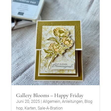
Gallery Blooms – Happy Friday
Juni 20, 2025
|
Allgemein
,
Anleitungen
,
Blog
hop
,
Karten
,
Sale-A-Bration