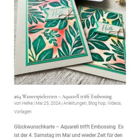
#64 Wasserspielereien – Aquarell trifft Embossing
von
Helke
|
Mai 25, 2024
|
Anleitungen
,
Blog hop
,
Videos
,
Vorlagen
Glückwunschkarte – Aquarell trifft Embossing Es
ist der 4. Samstag im Mai und wieder Zeit für den