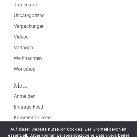
Trauerkarte
Uncategorized
Verpackungen
Videos
Vorlagen
Weihnachten
Workshop
Meta
Anmelden
Eintrags-Feed
Kommentar-Feed
WordPress.org
Auf dieser Website nutze ich Cookies. Der Großteil davon ist
essenziell. Dabei können personenbezogene Daten verarbeitet