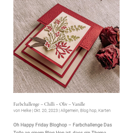
Farbchallenge – Chilli – Oliv – Vanille
von
Helke
|
Okt. 20, 2023
|
Allgemein
,
Blog hop
,
Karten
Oh Happy Friday Bloghop – Farbchallenge Das
Tolle an einem Blog Hop ist, dass ein Thema