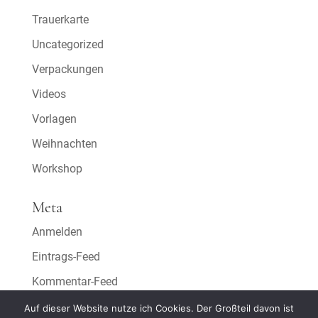
Trauerkarte
Uncategorized
Verpackungen
Videos
Vorlagen
Weihnachten
Workshop
Meta
Anmelden
Eintrags-Feed
Kommentar-Feed
WordPress.org
Auf dieser Website nutze ich Cookies. Der Großteil davon ist