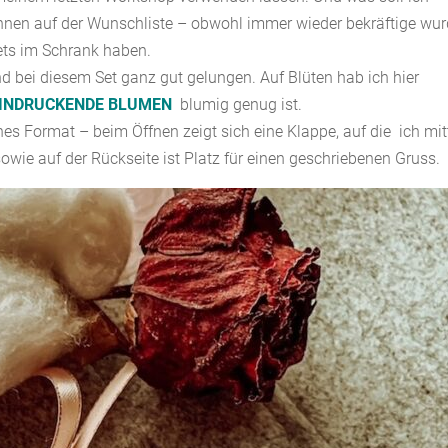
innen auf der Wunschliste – obwohl immer wieder bekräftige wur
ets im Schrank haben.
nd bei diesem Set ganz gut gelungen. Auf Blüten hab ich hier
EINDRUCKENDE BLUMEN
blumig genug ist.
es Format – beim Öffnen zeigt sich eine Klappe, auf die ich mit
wie auf der Rückseite ist Platz für einen geschriebenen Gruss.