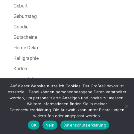
Geburt
Geburtstag
Goodie
Gutscheine
Home Deko
Kalligraphie
Karten
Lesezeichen
Auf dieser Website nutze ich Cookies. Der Großteil davon ist
Minikatalog
essenziell. Dabei können personenbezogene Daten verarbeitet
werden, um personalisierte Anzeigen und Inhalte zu messen.
Sale-A-Bration
Weitere Informationen finden Sie in meiner
Datenschutzerklärung. Die Auswahl kann unter Einstellungen
Scrapbooking
widerrufen oder angepasst werden.
Silhouette Porträt
OK
Nein
Datenschutzerklärung
Sketch