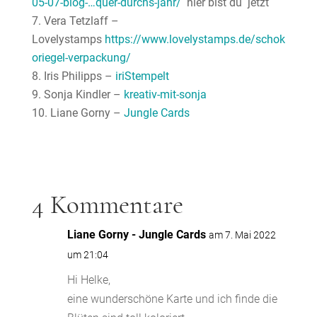
05-07-blog-…quer-durchs-jahr/
hier bist du jetzt
Vera Tetzlaff –
Lovelystamps
https://www.lovelystamps.de/schok
oriegel-verpackung/
Iris Philipps –
iriStempelt
Sonja Kindler –
kreativ-mit-sonja
Liane Gorny –
Jungle Cards
4 Kommentare
Liane Gorny - Jungle Cards
am 7. Mai 2022
um 21:04
Hi Helke,
eine wunderschöne Karte und ich finde die