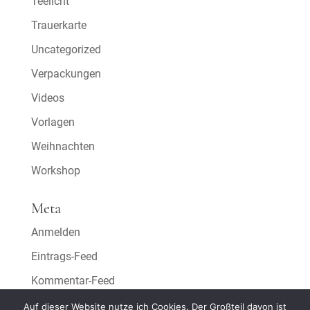
Teelicht
Trauerkarte
Uncategorized
Verpackungen
Videos
Vorlagen
Weihnachten
Workshop
Meta
Anmelden
Eintrags-Feed
Kommentar-Feed
WordPress.org
Auf dieser Website nutze ich Cookies. Der Großteil davon ist