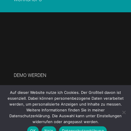
DEMO WERDEN
GALERIE
Auf dieser Website nutze ich Cookies. Der Großteil davon ist
essenziell. Dabei können personenbezogene Daten verarbeitet
IMPRESSUM
werden, um personalisierte Anzeigen und Inhalte zu messen.
Weitere Informationen finden Sie in meiner
DATENSCHUTZERKLÄRUNG
Datenschutzerklärung. Die Auswahl kann unter Einstellungen
widerrufen oder angepasst werden.
© Helke Schmal Stampin' UP! 2022
OK
Nein
Datenschutzerklärung